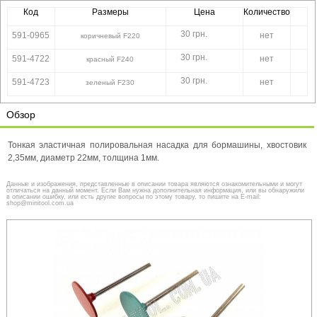
Код
Размеры
Цена
Количество
30 грн.
591-0965
нет
коричневый F220
30 грн.
591-4722
нет
красный F240
30 грн.
591-4723
нет
зеленый F230
Обзор
Тонкая эластичная полировальная насадка для бормашины, хвостовик
2,35мм, диаметр 22мм, толщина 1мм.
Данные и изображения, представленные в описании товара являются ознакомительными и могут
отличаться на данный момент. Если Вам нужна дополнительная информация, или вы обнаружили
в описании ошибку, или есть другие вопросы по этому товару, то пишите на E-mail:
shop@minitool.com.ua