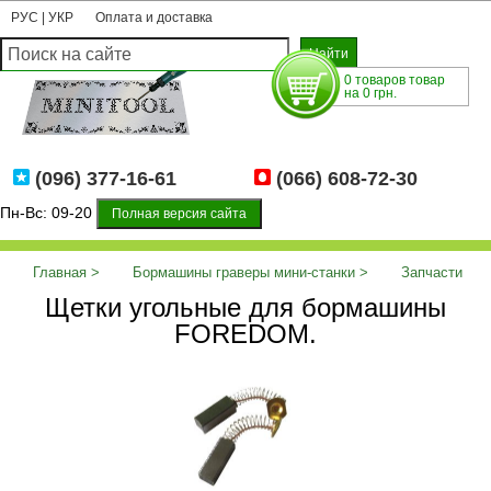
РУС
|
УКР
Оплата и доставка
0 товаров товар
на 0 грн.
(096) 377-16-61
(066) 608-72-30
Пн-Вс: 09-20
Полная версия сайта
Главная
Бормашины граверы мини-станки
Запчасти
Щетки угольные для бормашины
для ремонта бормашин
Щетки угольные для бормашины
FOREDOM.
FOREDOM.