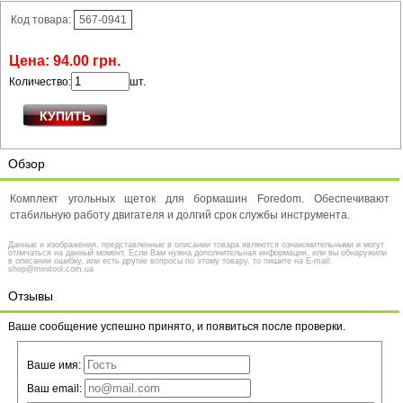
Код товара:
567-0941
Цена:
94
.
00
грн.
Количество:
шт.
Обзор
Комплект угольных щеток для бормашин Foredom. Обеспечивают
стабильную работу двигателя и долгий срок службы инструмента.
Данные и изображения, представленные в описании товара являются ознакомительными и могут
отличаться на данный момент. Если Вам нужна дополнительная информация, или вы обнаружили
в описании ошибку, или есть другие вопросы по этому товару, то пишите на E-mail:
shop@minitool.com.ua
Отзывы
Ваше сообщение успешно принято, и появиться после проверки.
Ваше имя:
Ваш email: