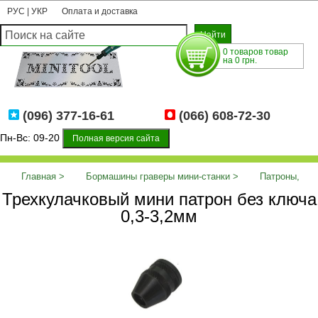
РУС
|
УКР
Оплата и доставка
0 товаров товар
на 0 грн.
(096) 377-16-61
(066) 608-72-30
Пн-Вс: 09-20
Полная версия сайта
Главная
Бормашины граверы мини-станки
Патроны,
Трехкулачковый мини патрон без ключа
цанги
Трехкулачковый мини патрон без ключа 0,3-3,2мм
0,3-3,2мм