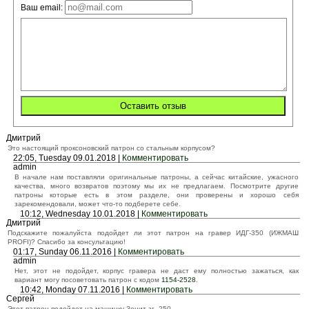
Ваш email:
Дмитрий
Это настоящий проксоновский патрон со стальным корпусом?
22:05, Tuesday 09.01.2018 |
Комментировать
admin
В начале нам поставляли оригинальные патроны, а сейчас китайские, ужасного
качества, много возвратов поэтому мы их не предлагаем. Посмотрите другие
патроны которые есть в этом разделе, они проверены и хорошо себя
зарекомендовали, может что-то подберете себе.
10:12, Wednesday 10.01.2018 |
Комментировать
Дмитрий
Подскажите пожалуйста подойдет ли этот патрон на гравер ИДГ-350 (ИЖМАШ
PROFI)? Спасибо за консультацию!
01:17, Sunday 06.11.2016 |
Комментировать
admin
Нет, этот не подойдет, корпус гравера не даст ему полностью зажаться, как
вариант могу посоветовать патрон с кодом
1154-2528
.
10:42, Monday 07.11.2016 |
Комментировать
Сергей
Этот патрон подойдет на машинку Зенит зг -250