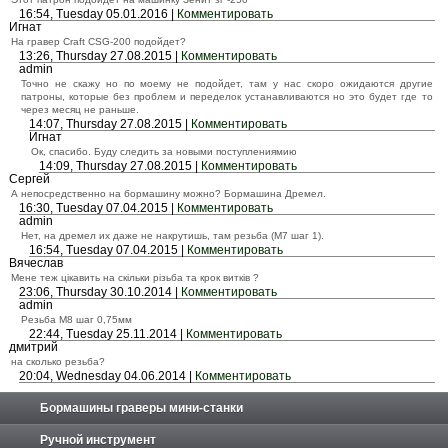
16:54, Tuesday 05.01.2016 |
Комментировать
Игнат
На гравер Craft CSG-200 подойдет?
13:26, Thursday 27.08.2015 |
Комментировать
admin
Точно не скажу но по моему не подойдет, там у нас скоро ожидаются другие
патроны, которые без проблем и переделок устанавливаются но это будет где то
через месяц не раньше.
14:07, Thursday 27.08.2015 |
Комментировать
Игнат
Ок, спасибо. Буду следить за новыми поступлениямию
14:09, Thursday 27.08.2015 |
Комментировать
Сергей
А непосредственно на бормашину можно? Бормашина Дремел.
16:30, Tuesday 07.04.2015 |
Комментировать
admin
Нет, на дремел их даже не накрутишь, там резьба (М7 шаг 1).
16:54, Tuesday 07.04.2015 |
Комментировать
Вячеслав
Мене теж цікавить на скільки різьба та крок витків ?
23:06, Thursday 30.10.2014 |
Комментировать
admin
Резьба М8 шаг 0,75мм
22:44, Tuesday 25.11.2014 |
Комментировать
дмитрий
на сколько резьба?
20:04, Wednesday 04.06.2014 |
Комментировать
Бормашины граверы мини-станки
Ручной инструмент