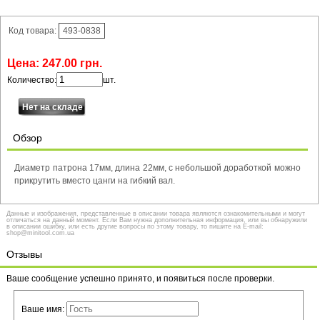
Код товара:
493-0838
Цена:
247
.
00
грн.
Количество:
шт.
Обзор
Диаметр патрона 17мм, длина 22мм, с небольшой доработкой можно
прикрутить вместо цанги на гибкий вал.
Данные и изображения, представленные в описании товара являются ознакомительными и могут
отличаться на данный момент. Если Вам нужна дополнительная информация, или вы обнаружили
в описании ошибку, или есть другие вопросы по этому товару, то пишите на E-mail:
shop@minitool.com.ua
Отзывы
Ваше сообщение успешно принято, и появиться после проверки.
Ваше имя: