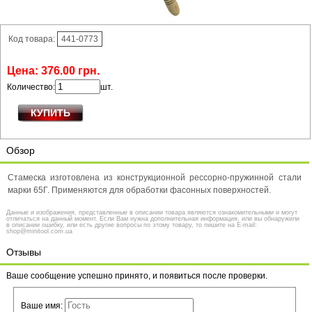
Код товара:
441-0773
Цена:
376
.
00
грн.
Количество:
шт.
Обзор
Стамеска изготовлена из конструкционной рессорно-пружинной стали
марки 65Г. Применяются для обработки фасонных поверхностей.
Данные и изображения, представленные в описании товара являются ознакомительными и могут
отличаться на данный момент. Если Вам нужна дополнительная информация, или вы обнаружили
в описании ошибку, или есть другие вопросы по этому товару, то пишите на E-mail:
shop@minitool.com.ua
Отзывы
Ваше сообщение успешно принято, и появиться после проверки.
Ваше имя: