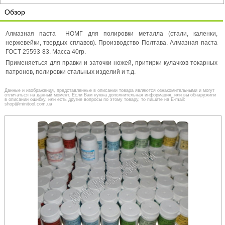
Обзор
Алмазная паста НОМГ для полировки металла (стали, каленки,
нержевейки, твердых сплавов). Производство Полтава. Алмазная паста
ГОСТ 25593-83. Масса 40гр.
Применяеться для правки и заточки ножей, притирки кулачков токарных
патронов, полировки стальных изделий и т.д.
Данные и изображения, представленные в описании товара являются ознакомительными и могут
отличаться на данный момент. Если Вам нужна дополнительная информация, или вы обнаружили
в описании ошибку, или есть другие вопросы по этому товару, то пишите на E-mail:
shop@minitool.com.ua