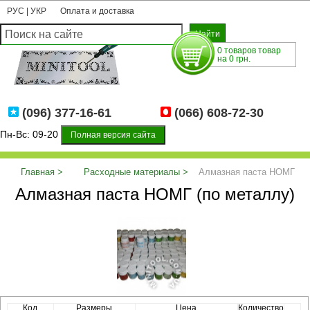
РУС
|
УКР
Оплата и доставка
0 товаров товар
на 0 грн.
(096) 377-16-61
(066) 608-72-30
Пн-Вс: 09-20
Полная версия сайта
Главная
Расходные материалы
Алмазная паста НОМГ
Алмазная паста НОМГ (по металлу)
(по металлу)
Код
Размеры
Цена
Количество