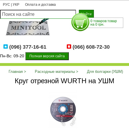
РУС
|
УКР
Оплата и доставка
0 товаров товар
на 0 грн.
(096) 377-16-61
(066) 608-72-30
Пн-Вс: 09-20
Полная версия сайта
Главная
Расходные материалы
Для болгарки (УШМ)
Круг отрезной WURTH на УШМ
Круг отрезной WURTH на УШМ