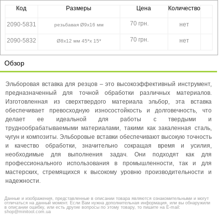
Код
Размеры
Цена
Количество
70 грн.
2090-5831
нет
резьбавая Ø9х16 мм
70 грн.
2090-5832
нет
Ø8х12 мм 45*х 15*
Обзор
Эльборовая вставка для резцов – это высокоэффективный инструмент,
предназначенный для точной обработки различных материалов.
Изготовленная из сверхтвердого материала эльбор, эта вставка
обеспечивает превосходную износостойкость и долговечность, что
делает ее идеальной для работы с твердыми и
труднообрабатываемыми материалами, такими как закаленная сталь,
чугун и композиты. Эльборовые вставки обеспечивают высокую точность
и качество обработки, значительно сокращая время и усилия,
необходимые для выполнения задач. Они подходят как для
профессионального использования в промышленности, так и для
мастерских, стремящихся к высокому уровню производительности и
надежности.
Данные и изображения, представленные в описании товара являются ознакомительными и могут
отличаться на данный момент. Если Вам нужна дополнительная информация, или вы обнаружили
в описании ошибку, или есть другие вопросы по этому товару, то пишите на E-mail:
shop@minitool.com.ua