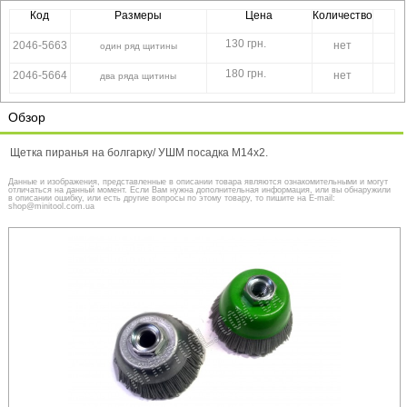
Код
Размеры
Цена
Количество
130 грн.
2046-5663
нет
один ряд щитины
180 грн.
2046-5664
нет
два ряда щитины
Обзор
Щетка пиранья на болгарку/ УШМ посадка М14х2.
Данные и изображения, представленные в описании товара являются ознакомительными и могут
отличаться на данный момент. Если Вам нужна дополнительная информация, или вы обнаружили
в описании ошибку, или есть другие вопросы по этому товару, то пишите на E-mail:
shop@minitool.com.ua