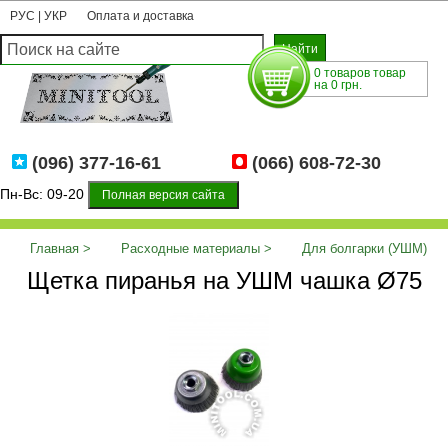
РУС
|
УКР
Оплата и доставка
0 товаров товар
на 0 грн.
(096) 377-16-61
(066) 608-72-30
Пн-Вс: 09-20
Полная версия сайта
Главная
Расходные материалы
Для болгарки (УШМ)
Щетка пиранья на УШМ чашка Ø75
Щетка пиранья на УШМ чашка Ø75