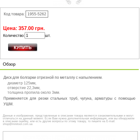
Код товара:
1955-5262
Цена:
357
.
00
грн.
Количество:
шт.
Обзор
Диск для болгарки отрезной по металлу с напылением.
диаметр 125мм,
отверстие 22,3мм,
толщина пропила около 3мм.
Применяется для резки стальных труб, чугуна, арматуры с помощью
УШМ.
Данные и изображения, представленные в описании товара являются ознакомительными и могут
отличаться на данный момент. Если Вам нужна дополнительная информация, или вы обнаружили
в описании ошибку, или есть другие вопросы по этому товару, то пишите на E-mail:
shop@minitool.com.ua