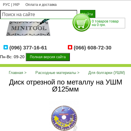
РУС
|
УКР
Оплата и доставка
0 товаров товар
на 0 грн.
(096) 377-16-61
(066) 608-72-30
Пн-Вс: 09-20
Полная версия сайта
Главная
Расходные материалы
Для болгарки (УШМ)
Диск отрезной по металлу на УШМ
Диск отрезной по металлу на УШМ Ø125мм
Ø125мм