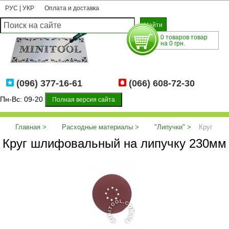
РУС
|
УКР
Оплата и доставка
0 товаров товар
на 0 грн.
(096) 377-16-61
(066) 608-72-30
Пн-Вс: 09-20
Полная версия сайта
Главная
Расходные материалы
"Липучки"
Круг
Круг шлифовальный на липучку 230мм
шлифовальный на липучку 230мм