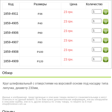
Код
Размеры
Цена
Количество
23
грн.
1859-4911
P36
23
грн.
1859-4905
Р40
23
грн.
1859-4906
Р60
23
грн.
1859-4907
Р80
23
грн.
1859-4908
Р100
23
грн.
1859-4909
Р120
Обзор
Круг шлифовальный с отверстиями на ворсовой основе под насадку типа
липучка, диаметр 230мм,
Данные и изображения, представленные в описании товара являются ознакомительными и могут
отличаться на данный момент. Если Вам нужна дополнительная информация, или вы обнаружили
в описании ошибку, или есть другие вопросы по этому товару, то пишите на E-mail:
shop@minitool.com.ua
Отзывы