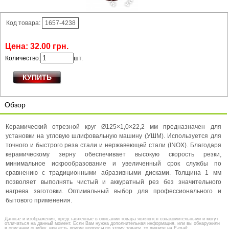
Код товара:
1657-4238
Цена:
32
.
00
грн.
Количество:
шт.
Обзор
Керамический отрезной круг Ø125×1,0×22,2 мм предназначен для
установки на угловую шлифовальную машину (УШМ). Используется для
точного и быстрого реза стали и нержавеющей стали (INOX). Благодаря
керамическому зерну обеспечивает высокую скорость резки,
минимальное искрообразование и увеличенный срок службы по
сравнению с традиционными абразивными дисками. Толщина 1 мм
позволяет выполнять чистый и аккуратный рез без значительного
нагрева заготовки. Оптимальный выбор для профессионального и
бытового применения.
Данные и изображения, представленные в описании товара являются ознакомительными и могут
отличаться на данный момент. Если Вам нужна дополнительная информация, или вы обнаружили
в описании ошибку, или есть другие вопросы по этому товару, то пишите на E-mail: