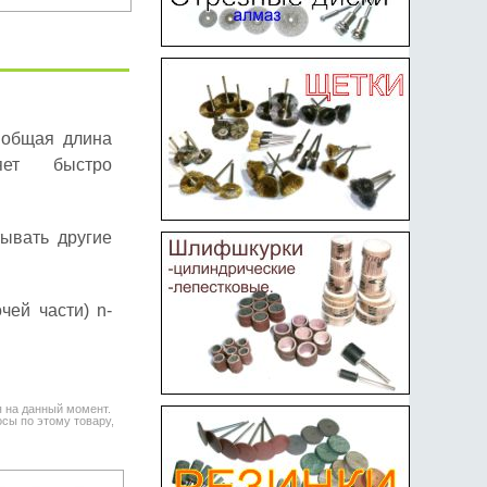
 общая длина
ет быстро
ывать другие
чей части) n-
я на данный момент.
сы по этому товару,