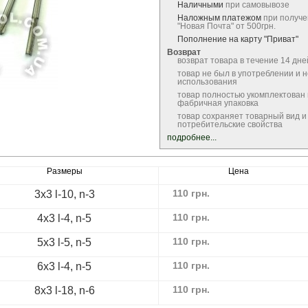
Наличными
при самовывозе
Наложным платежом
при получе
"Новая Почта" от 500грн.
Пополнение на карту "Приват"
Возврат
возврат товара в течение 14 дне
товар не был в употреблении и 
использования
товар полностью укомплектован
фабричная упаковка
товар сохраняет товарный вид и
потребительские свойства
подробнее...
Размеры
Цена
110
грн.
3х3 l-10, n-3
110
грн.
4х3 l-4, n-5
110
грн.
5х3 l-5, n-5
110
грн.
6х3 l-4, n-5
110
грн.
8х3 l-18, n-6