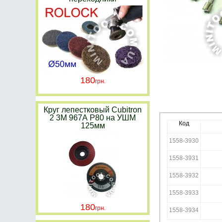
180
Круг лепестковый Cubitron
2 3M 967А P80 на УШМ
Код
125мм
1558-3930
1558-3931
1558-3932
1558-3933
180
1558-3934