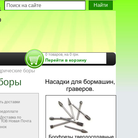
1
0
0 товаров, на 0 грн.
Перейти в корзину
рические боры
боры
ть доставки
предоплате
Доставка по
м ТОВ Новая Почта
ынок