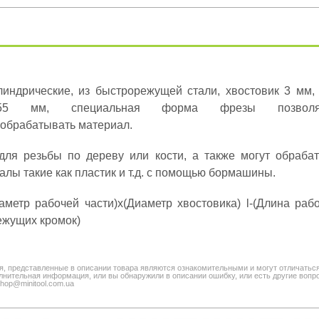
индрические, из быстрорежущей стали, хвостовик 3 мм,
55 мм, специальная форма фрезы позволя
обрабатывать материал.
для резьбы по дереву или кости, а также могут обрабат
алы такие как пластик и т.д. с помощью бормашины.
метр рабочей части)х(Диаметр хвостовика) l-(Длина рабо
ежущих кромок)
я, представленные в описании товара являются ознакомительными и могут отличатьс
нительная информация, или вы обнаружили в описании ошибку, или есть другие вопро
shop@minitool.com.ua