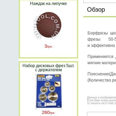
Наждак на липучке
Обзор
Борфрезы цил
фрезы 50-
и эффективно 
3
Применяется 
мягкие матери
Набор дисковых фрез 5шт.
с держателем
Пояснение(Диа
(Количество р
Данные и изображени
Если Вам нужна допол
то пишите на E-mail: 
260