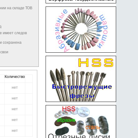
нии на складе ТОВ
й
не имеет следов
 и сохранена
 свои
Количество
нет
нет
нет
нет
нет