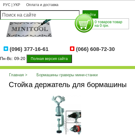
РУС
|
УКР
Оплата и доставка
0 товаров товар
на 0 грн.
(096) 377-16-61
(066) 608-72-30
Пн-Вс: 09-20
Полная версия сайта
Главная
Бормашины граверы мини-станки
Стойка держатель для бормашины
Регуляторы, стойки, аксессуары для бормашин
Стойка
держатель для бормашины