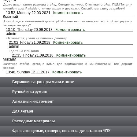
Андрей
Долго искал такого размера стойку. Сегодня получил. Отличная стойка. ПШМ Титан и
миниболгарка Parkside отлично входят и держатся. Спасибо магазину за работу!
13:52, Monday 22.03.2021 |
Комментировать
Дмитрий
А какой здесь зажимаемый диаметр? Или она не отличается от вот этой что рядом и
за такую же цену?
13:10, Thursday 20.09.2018 |
Комментировать
admin
Отличается, у этой на больший диаметр.
21:02, Friday 21.09.2018 |
Комментировать
admin
Где-то на Ø50-60мм.
21:35, Friday 21.09.2018 |
Комментировать
Михаил
Зачетная стойка, сегодня купил для бормашинки и миниболгарки, всё держит
хорошо.
13:48, Sunday 12.11.2017 |
Комментировать
Бормашины граверы мини-станки
Ручной инструмент
Алмазный инструмент
Для янтаря
Расходные материалы
Фрезы концевые, граверы, оснастка для станков ЧПУ