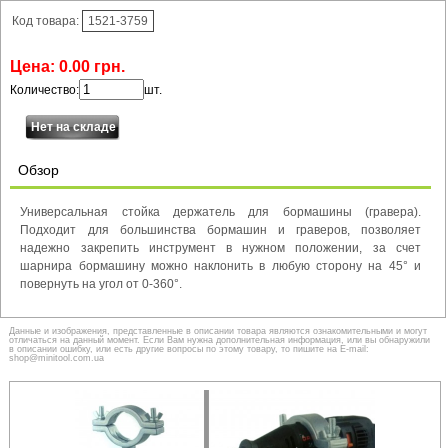
Код товара:
1521-3759
Цена:
0
.
00
грн.
Количество:
шт.
Обзор
Универсальная стойка держатель для бормашины (гравера).
Подходит для большинства бормашин и граверов, позволяет
надежно закрепить инструмент в нужном положении, за счет
шарнира бормашину можно наклонить в любую сторону на 45° и
повернуть на угол от 0-360°.
Данные и изображения, представленные в описании товара являются ознакомительными и могут
отличаться на данный момент. Если Вам нужна дополнительная информация, или вы обнаружили
в описании ошибку, или есть другие вопросы по этому товару, то пишите на E-mail:
shop@minitool.com.ua