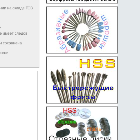
нии на складе ТОВ
й
не имеет следов
 и сохранена
 свои