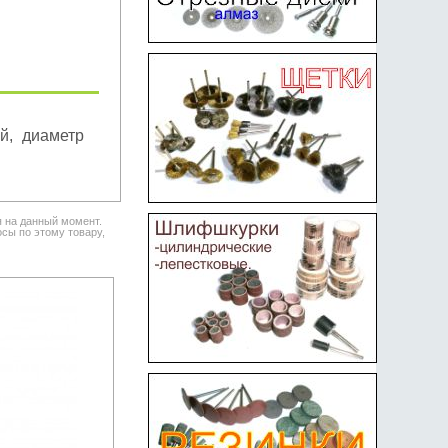
й, диаметр
я на данный момент.
сы по этому товару,