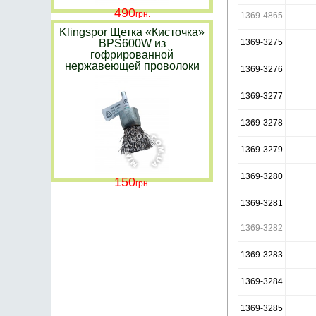
490
1369-4865
Klingspor Щетка «Кисточка»
BPS600W из
1369-3275
гофрированной
нержавеющей проволоки
1369-3276
1369-3277
1369-3278
1369-3279
1369-3280
150
1369-3281
1369-3282
1369-3283
1369-3284
1369-3285