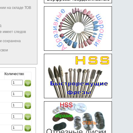
нии на складе ТОВ
й
не имеет следов
 и сохранена
 свои
Количество