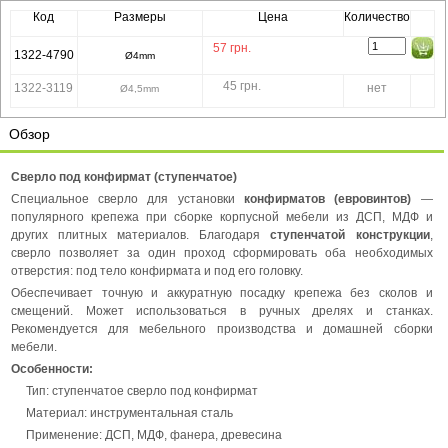
Код
Размеры
Цена
Количество
57
грн.
1322-4790
Ø4mm
45 грн.
1322-3119
нет
Ø4,5mm
Обзор
Сверло под конфирмат (ступенчатое)
Специальное сверло для установки
конфирматов (евровинтов)
—
популярного крепежа при сборке корпусной мебели из ДСП, МДФ и
других плитных материалов. Благодаря
ступенчатой конструкции
,
сверло позволяет за один проход сформировать оба необходимых
отверстия: под тело конфирмата и под его головку.
Обеспечивает точную и аккуратную посадку крепежа без сколов и
смещений. Может использоваться в ручных дрелях и станках.
Рекомендуется для мебельного производства и домашней сборки
мебели.
Особенности:
Тип: ступенчатое сверло под конфирмат
Материал: инструментальная сталь
Применение: ДСП, МДФ, фанера, древесина