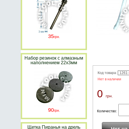
35
Набор резинок с алмазным
наполнением 22х3мм
Код товара:
1261
Нет в наличии
0
грн.
90
Количество:
Щетка Пиранья на дрель