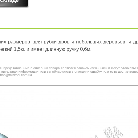
них размеров, для рубки дров и небольших деревьев, и др
егкий 1,5кг. и имеет длинную ручку 0,6м.
я, представленные в описании товара являются ознакомительными и могут отличатьс
нительная информация, или вы обнаружили в описании ошибку, или есть другие вопро
shop@minitool.com.ua