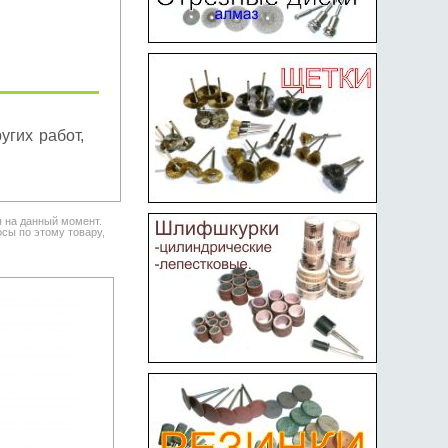
угих работ,
я на данный момент.
сы по этому товару,