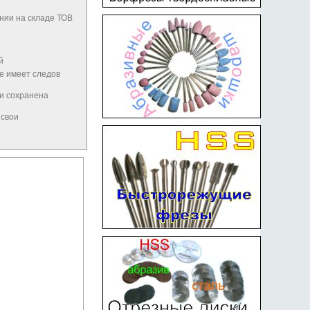
нии на складе ТОВ
й
не имеет следов
 и сохранена
 свои