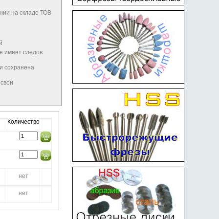
нии на складе ТОВ
й
не имеет следов
 и сохранена
 свои
Количество
нет
нет