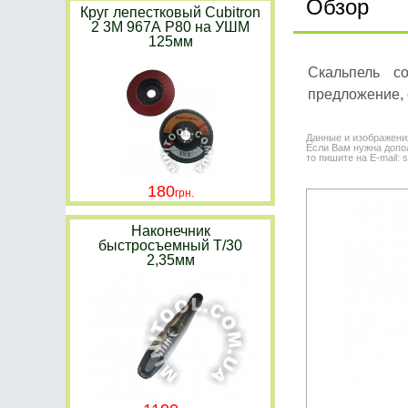
Обзор
Круг лепестковый Cubitron
2 3M 967А P80 на УШМ
125мм
Скальпель с
предложение, 
Данные и изображени
Если Вам нужна допол
то пишите на E-mail: 
180
Наконечник
быстросъемный Т/30
2,35мм