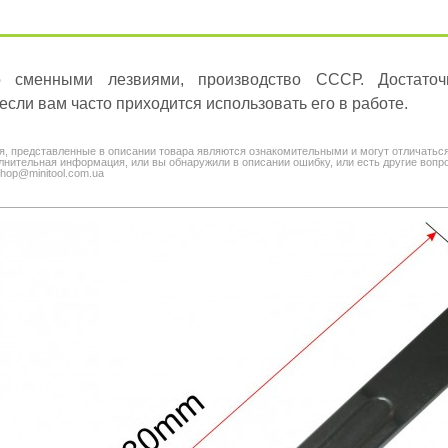
о сменными лезвиями, производство СССР. Достаточ
если вам часто приходится использовать его в работе.
я, представленные в описании товара являются ознакомительными и могут отличатьс
нительная информация, или вы обнаружили в описании ошибку, или есть другие вопро
shop@minitool.com.ua