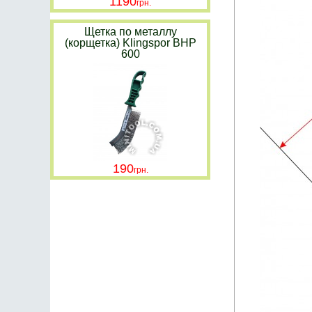
1190
Щетка по металлу
(корщетка) Klingspor BHP
600
190