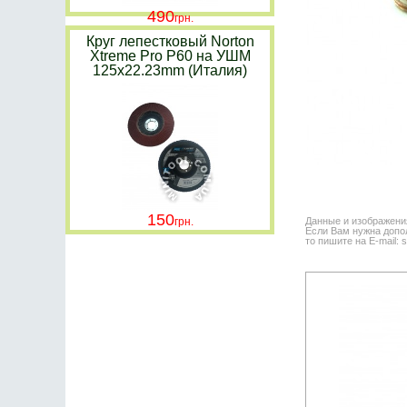
490
Круг лепестковый Norton
Xtreme Pro P60 на УШМ
125x22.23mm (Италия)
150
Данные и изображени
Если Вам нужна допол
то пишите на E-mail: 