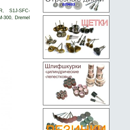
R
,
S1J-SFC-
-300
,
Dremel