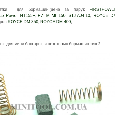
етки для бормашин.(цена за пару):
FIRSTPOWE
nce Power NT155F
,
РИТМ МГ-150
,
S1J-AJ4-10
,
ROYCE DM
еров
ROYCE DM-350
,
ROYCE DM-400
;
ок для мини болгарок, и некоторых бормашин
тип 2