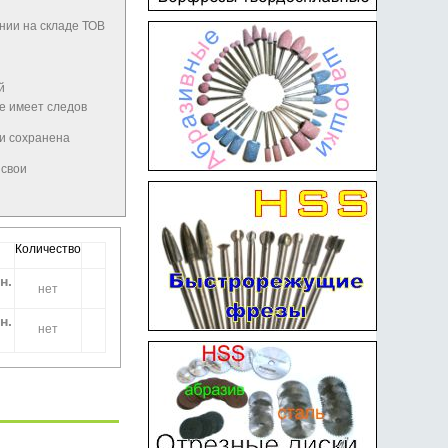
нии на складе ТОВ
й
не имеет следов
 и сохранена
 свои
Количество
н.
нет
н.
нет