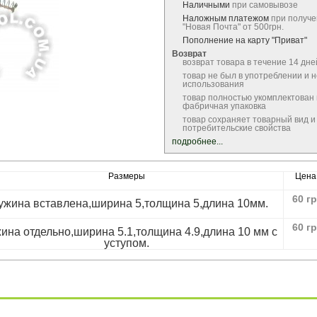
Наличными
при самовывозе
Наложным платежом
при получе
"Новая Почта" от 500грн.
Пополнение на карту "Приват"
Возврат
возврат товара в течение 14 дне
товар не был в употреблении и 
использования
товар полностью укомплектован
фабричная упаковка
товар сохраняет товарный вид и
потребительские свойства
подробнее...
Размеры
Цена
60
гр
ужина вставлена,ширина 5,толщина 5,длина 10мм.
60
гр
ина отдельно,ширина 5.1,толщина 4.9,длина 10 мм с
уступом.