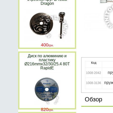
Dragon
400
Диск по алюминию и
пластику
Код
Ø216mmx32/30/25.4 80T
RapidE
пр
1008-2042
пруж
1008-3136
Обзор
820