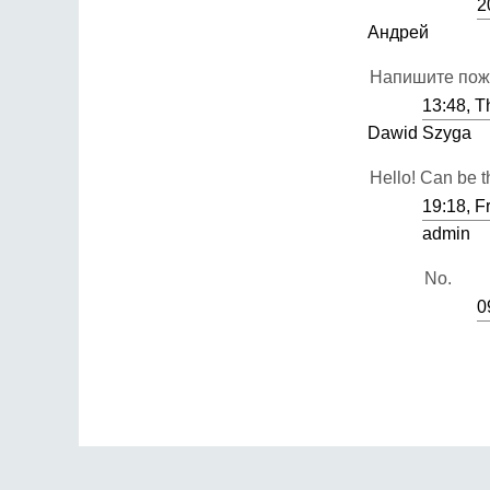
2
Андрей
Напишите пожа
13:48, T
Dawid Szyga
Hello! Can be t
19:18, F
admin
No.
0