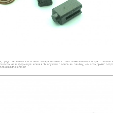
я, представленные в описании товара являются ознакомительными и могут отличатьс
нительная информация, или вы обнаружили в описании ошибку, или есть другие вопро
shop@minitool.com.ua