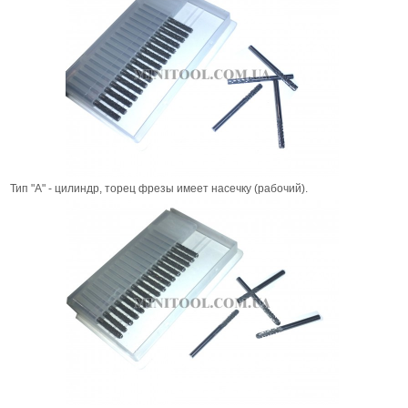
Тип "А" - цилиндр, торец фрезы имеет насечку (рабочий).