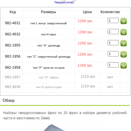
Код
Размеры
Цена
Количество
1266
грн.
982-4631
тип L конус закругленный
1266
грн.
982-4632
тип H овал
1266
грн.
982-1955
тип "A" цилиндр
1266
грн.
982-1956
тип "C" закругленный цилиндр
1266
грн.
982-1958
тип "F" пуля не острая
1210 грн.
982-1957
нет
тип "D" сфера
1210 грн.
982-4630
нет
тип G пуля острая
Обзор
Наборы твердосплавных фрез по 20 фрез в наборе диаметр рабочей
части и хвостовика по 3(мм).