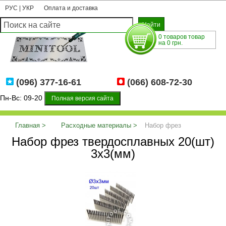
РУС
|
УКР
Оплата и доставка
0 товаров товар
на 0 грн.
(096) 377-16-61
(066) 608-72-30
Пн-Вс: 09-20
Полная версия сайта
Главная
Расходные материалы
Набор фрез
Набор фрез твердосплавных 20(шт)
твердосплавных 20(шт) 3х3(мм)
3х3(мм)