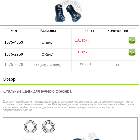
Код
Размеры
Цена
Количество
101
грн.
1075-4053
Ø 8(мм)
101
грн.
1075-2269
Ø 6(мм)
180 грн.
1075-2270
нет
Ø 6(мм) и Ø 8(мм)
Обзор
Стальные цанги для ручного фрезера.
Данные и изображения, представленные в описании товара являются ознакомительными и могут
отличаться на данный момент. Если Вам нужна дополнительная информация, или вы обнаружили
в описании ошибку, или есть другие вопросы по этому товару, то пишите на E-mail:
shop@minitool.com.ua