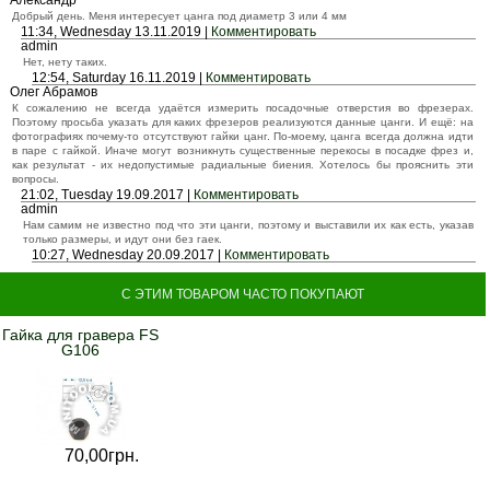
Добрый день. Меня интересует цанга под диаметр 3 или 4 мм
11:34, Wednesday 13.11.2019 |
Комментировать
admin
Нет, нету таких.
12:54, Saturday 16.11.2019 |
Комментировать
Олег Абрамов
К сожалению не всегда удаётся измерить посадочные отверстия во фрезерах.
Поэтому просьба указать для каких фрезеров реализуются данные цанги. И ещё: на
фотографиях почему-то отсутствуют гайки цанг. По-моему, цанга всегда должна идти
в паре с гайкой. Иначе могут возникнуть существенные перекосы в посадке фрез и,
как результат - их недопустимые радиальные биения. Хотелось бы прояснить эти
вопросы.
21:02, Tuesday 19.09.2017 |
Комментировать
admin
Нам самим не известно под что эти цанги, поэтому и выставили их как есть, указав
только размеры, и идут они без гаек.
10:27, Wednesday 20.09.2017 |
Комментировать
С ЭТИМ ТОВАРОМ ЧАСТО ПОКУПАЮТ
Гайка для гравера FS
G106
70,
00
грн.